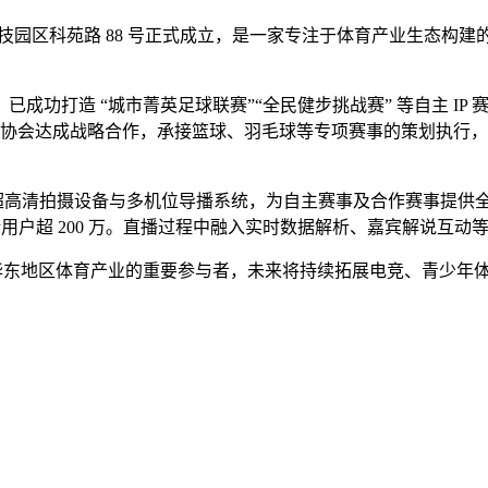
技园区科苑路 88 号正式成立，是一家专注于体育产业生态构
打造 “城市菁英足球联赛”“全民健步挑战赛” 等自主 IP 赛事
体育协会达成战略合作，承接篮球、羽毛球等专项赛事的策划执行
 超高清拍摄设备与多机位导播系统，为自主赛事及合作赛事提
累计用户超 200 万。直播过程中融入实时数据解析、嘉宾解说
华东地区体育产业的重要参与者，未来将持续拓展电竞、青少年